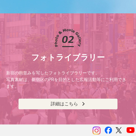
フォトライブラリー
新宿の街並みを写したフォトライブラリーです。
写真素材は、新宿区のPRを目的とした広報活動等にご利用でき
ます。
詳細はこちら
instagram
Facebook
ツイッ