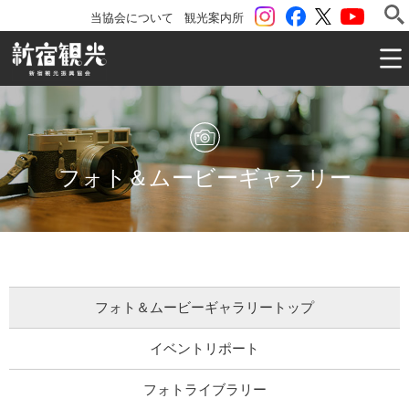
instagram
Facebook
ツイッター
YouTu
当協会について
観光案内所
一般社団法人 新宿観光振興協会 Shinjuku Convention & V
フォト＆ムービーギャラリー
フォト＆ムービーギャラリー
トップ
イベントリポート
フォトライブラリー