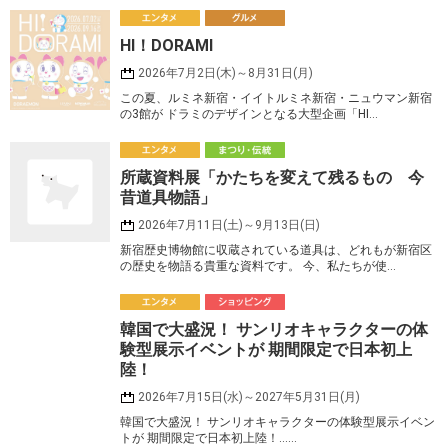
エ
HI！DORAMI
ンタメ
ルメ
2026年7月2日(木)～8月31日(月)
この夏、ルミネ新宿・イイトルミネ新宿・ニュウマン新宿
の3館が ドラミのデザインとなる大型企画「HI…
エ
所蔵資料展「かたちを変えて残るもの 今
ンタメ
つり・伝統
昔道具物語」
2026年7月11日(土)～9月13日(日)
新宿歴史博物館に収蔵されている道具は、どれもが新宿区
の歴史を物語る貴重な資料です。 今、私たちが使…
エ
韓国で​大盛況！​ サンリオキャラクターの​体
ンタメ
ョッピング
験型展示イベントが ​期間限定で​日本初上
陸！​
2026年7月15日(水)～2027年5月31日(月)
韓国で​大盛況！​ サンリオキャラクターの​体験型展示イベン
トが ​期間限定で​日本初上陸！​……