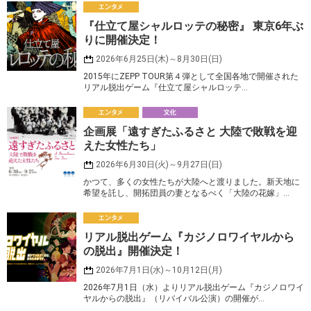
エ
『仕立て屋シャルロッテの秘密』 東京6年ぶ
ンタメ
りに開催決定！
2026年6月25日(木)～8月30日(日)
2015年にZEPP TOUR第４弾として全国各地で開催された
リアル脱出ゲーム『仕立て屋シャルロッテ…
エ
企画展「遠すぎたふるさと 大陸で敗戦を迎
ンタメ
化
えた女性たち」
2026年6月30日(火)～9月27日(日)
かつて、多くの女性たちが大陸へと渡りました。新天地に
希望を託し、開拓団員の妻となるべく「大陸の花嫁」…
エ
リアル脱出ゲーム『カジノロワイヤルから
ンタメ
の脱出』開催決定！
2026年7月1日(水)～10月12日(月)
2026年7月1日（水）よりリアル脱出ゲーム『カジノロワイ
ヤルからの脱出』（リバイバル公演）の開催が…