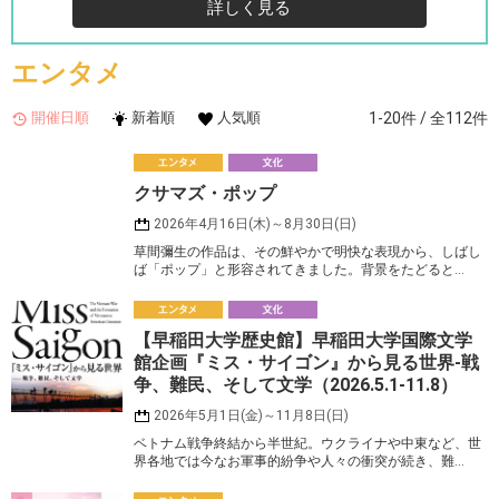
詳しく見る
エンタメ
開催日順
新着順
人気順
1-20件 / 全112件
エ
クサマズ・ポップ
ンタメ
化
2026年4月16日(木)～8月30日(日)
草間彌生の作品は、その鮮やかで明快な表現から、しばし
ば「ポップ」と形容されてきました。背景をたどると…
エ
【早稲田大学歴史館】早稲田大学国際文学
ンタメ
化
館企画『ミス・サイゴン』から見る世界-戦
争、難民、そして文学（2026.5.1-11.8）
2026年5月1日(金)～11月8日(日)
ベトナム戦争終結から半世紀。ウクライナや中東など、世
界各地では今なお軍事的紛争や人々の衝突が続き、難…