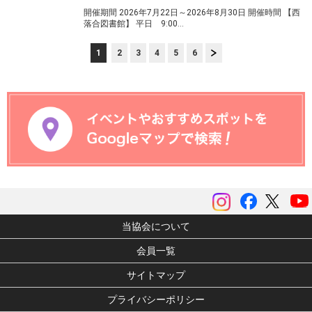
開催期間 2026年7月22日～2026年8月30日 開催時間 【西
落合図書館】 平日 9:00…
1
2
3
4
5
6
次へ
instagram
Facebook
ツイッ
当協会について
会員一覧
サイトマップ
プライバシーポリシー