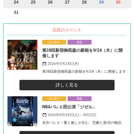
24
25
26
27
28
29
30
31
注目のイベント
エ
第38回新宿御苑森の薪能を9/24（木）に開
ンタメ
化
催します
2026年9月24日(木)
第38回新宿御苑森の薪能を9/24（木）に開催します
詳しく見る
エ
NBAバレエ団公演「ジゼル」
ンタメ
化
2026年8月29日(土)～30日(日)
名作バレエ！愛と赦しが生む、悲劇と救済の物語。