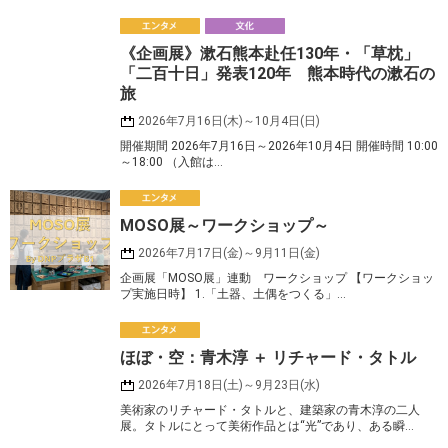
エ
《企画展》漱石熊本赴任130年・「草枕」
ンタメ
化
「二百十日」発表120年 熊本時代の漱石の
旅
2026年7月16日(木)～10月4日(日)
開催期間 2026年7月16日～2026年10月4日 開催時間 10:00
～18:00 （入館は…
エ
MOSO展～ワークショップ～
ンタメ
2026年7月17日(金)～9月11日(金)
企画展「MOSO展」連動 ワークショップ 【ワークショッ
プ実施日時】 1.「土器、土偶をつくる」…
エ
ほぼ・空：青木淳 ＋ リチャード・タトル
ンタメ
2026年7月18日(土)～9月23日(水)
美術家のリチャード・タトルと、建築家の青木淳の二人
展。タトルにとって美術作品とは“光”であり、ある瞬…