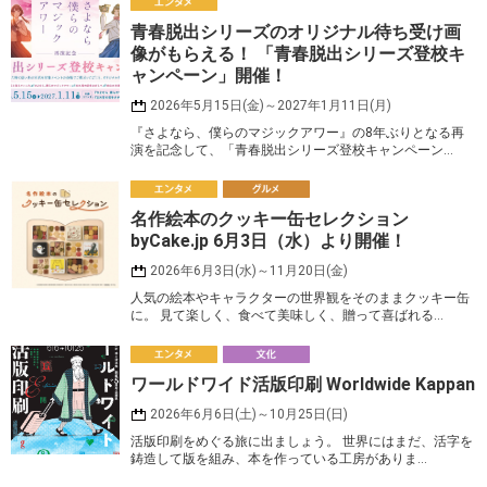
エ
青春脱出シリーズのオリジナル待ち受け画
ンタメ
像がもらえる！ 「青春脱出シリーズ登校キ
ャンペーン」開催！
2026年5月15日(金)～2027年1月11日(月)
『さよなら、僕らのマジックアワー』の8年ぶりとなる再
演を記念して、「青春脱出シリーズ登校キャンペーン…
エ
名作絵本のクッキー缶セレクション
ンタメ
ルメ
byCake.jp 6月3日（水）より開催！
2026年6月3日(水)～11月20日(金)
人気の絵本やキャラクターの世界観をそのままクッキー缶
に。 見て楽しく、食べて美味しく、贈って喜ばれる…
エ
ワールドワイド活版印刷 Worldwide Kappan
ンタメ
化
2026年6月6日(土)～10月25日(日)
活版印刷をめぐる旅に出ましょう。 世界にはまだ、活字を
鋳造して版を組み、本を作っている工房がありま…