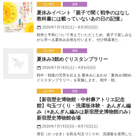
エ
夏休みイベント「親子で聞く戦争のはなし
ンタメ
化
教科書には載っていないあの日の記憶」
2026年7月18日(土)～8月30日(日)
戦争と平和について考えていただくため、親子で楽しみな
がら学べる夏休み企画を行います。 ぜひ帰還者た…
エ
夏休み3館めぐりスタンプラリー
ンタメ
化
2026年7月18日(土)～9月6日(日)
戦中・戦後の労苦を伝える 夏休みにあわせ「夏休み3館め
ぐりスタンプラリー」を実施します。 戦中・戦…
エ
【新宿歴史博物館・中村彝アトリエ記念
ンタメ
化
館】勾玉づくり・洗濯板体験・ あんぎん編
み（※あんぎん編みは新宿歴史博物館のみ）
新宿歴史博物館会場
2026年7月19日(日)～8月15日(土)
滑石（かっせき）を削る勾玉づくりや、洗濯板を使用した