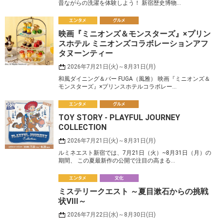
昔ながらの洗濯を体験しよう！ 新宿歴史博物…
エ
映画『ミニオンズ＆モンスターズ』×プリン
ンタメ
ルメ
スホテル ミニオンズコラボレーションアフ
タヌーンティー
2026年7月21日(火)～8月31日(月)
和風ダイニング＆バー FUGA（風雅） 映画『ミニオンズ＆
モンスターズ』×プリンスホテルコラボレー…
エ
TOY STORY - PLAYFUL JOURNEY
ンタメ
ルメ
COLLECTION
2026年7月21日(火)～8月31日(月)
ルミネエスト新宿では、7月21日（火）~8月31日（月）の
期間、 この夏最新作の公開で注目の高まる…
エ
ミステリークエスト ～夏目漱石からの挑戦
ンタメ
化
状Ⅷ～
2026年7月22日(水)～8月30日(日)