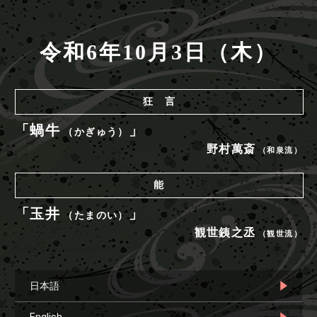
令和6年10月3日（木）
狂 言
「蝸牛
」
（かぎゅう）
野村萬斎
（和泉流）
能
「玉井
」
（たまのい）
観世銕之丞
（観世流）
日本語