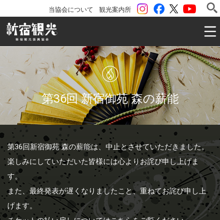
instagram
Facebook
ツイッター
YouTu
当協会について
観光案内所
一般社団法人 新宿観光振興協会 Shinjuku Convention & V
第36回 新宿御苑 森の薪能
第36回新宿御苑 森の薪能は、中止とさせていただきました。
楽しみにしていただいた皆様には心よりお詫び申し上げま
す。
また、最終発表が遅くなりましたこと、重ねてお詫び申し上
げます。