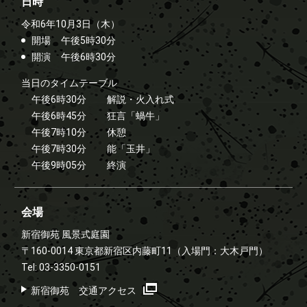
日時
令和6年10月3日（木）
開場
午後5時30分
開演
午後6時30分
当日のタイムテーブル
午後6時30分
解説・火入れ式
午後6時45分
狂言「蝸牛」
午後7時10分
休憩
午後7時30分
能「玉井」
午後9時05分
終演
会場
新宿御苑 風景式庭園
〒160-0014 東京都新宿区内藤町11
（入場門：大木戸門）
Tel: 03-3350-0151
新宿御苑 交通アクセス