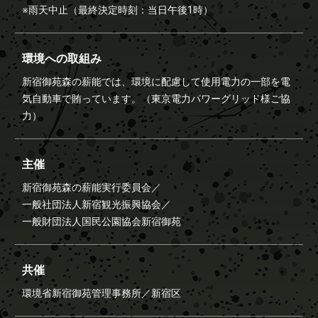
※雨天中止（最終決定時刻：当日午後1時）
環境への取組み
新宿御苑森の薪能では、環境に配慮して使用電力の一部を電
気自動車で賄っています。（東京電力パワーグリッド様ご協
力）
主催
新宿御苑森の薪能実行委員会／
一般社団法人新宿観光振興協会／
一般財団法人国民公園協会新宿御苑
共催
環境省新宿御苑管理事務所／
新宿区