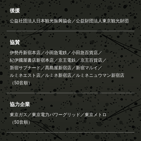
後援
公益社団法人日本観光振興協会／
公益財団法人東京観光財団
協賛
伊勢丹新宿本店／
小田急電鉄／
小田急百貨店／
紀伊國屋書店新宿本店／
京王電鉄／
京王百貨店／
新宿サブナード／
髙島屋新宿店／
新宿マルイ／
ルミネエスト店／
ルミネ新宿店／
ルミネニュウマン新宿店
（50音順）
協力企業
東京ガス／
東京電力パワーグリッド／
東京メトロ
（50音順）