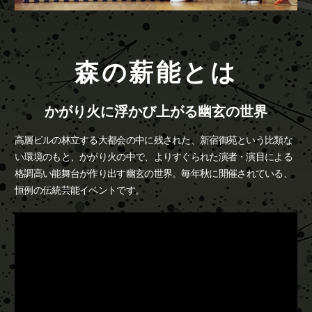
森の薪能とは
かがり火に浮かび上がる幽玄の世界
高層ビルの林立する大都会の中に残された、新宿御苑という比類な
い環境のもと、かがり火の中で、よりすぐられた演者・演目による
格調高い能舞台が作り出す幽玄の世界。
毎年秋に開催されている、
恒例の伝統芸能イベントです。