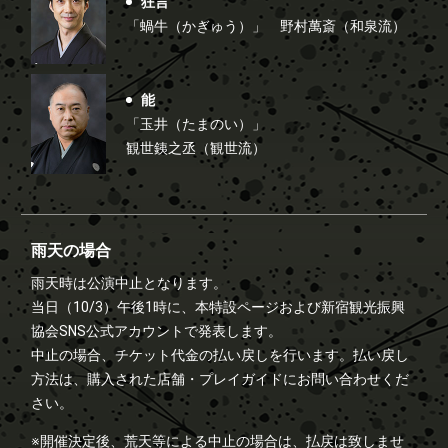
狂言
「蝸牛（かぎゅう）」
野村萬斎（和泉流）
能
「玉井（たまのい）」
観世銕之丞（観世流）
雨天の場合
雨天時は公演中止となります。
当日（10/3）午後1時に、本特設ページおよび新宿観光振興
協会SNS公式アカウントで発表します。
中止の場合、チケット代金の払い戻しを行います。払い戻し
方法は、購入された店舗・プレイガイドにお問い合わせくだ
さい。
※開催決定後、荒天等による中止の場合は、払戻は致しませ