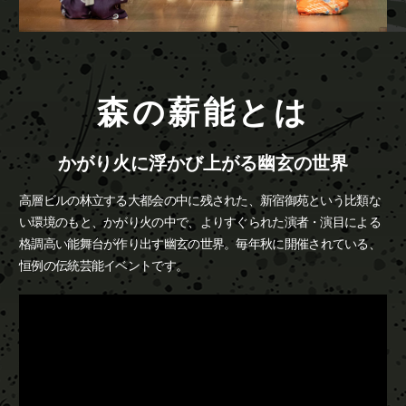
森の薪能とは
かがり火に浮かび上がる幽玄の世界
高層ビルの林立する大都会の中に残された、新宿御苑という比類な
い環境のもと、かがり火の中で、よりすぐられた演者・演目による
格調高い能舞台が作り出す幽玄の世界。
毎年秋に開催されている、
恒例の伝統芸能イベントです。