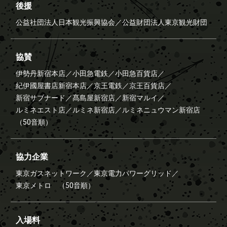
後援
公益社団法人日本観光振興協会／
公益財団法人東京観光財団
協賛
伊勢丹新宿本店／
小田急電鉄／
小田急百貨店／
紀伊國屋書店新宿本店／
京王電鉄／
京王百貨店／
新宿サブナード／
髙島屋新宿店／
新宿マルイ／
ルミネエスト店／
ルミネ新宿店／
ルミネニュウマン新宿店
（50音順）
協力企業
東京ガスネットワーク／
東京電力パワーグリッド／
東京メトロ
（50音順）
入場料