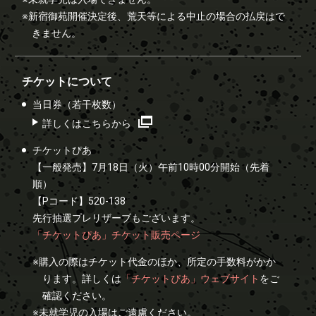
※新宿御苑開催決定後、荒天等による中止の場合の払戻はで
きません。
チケットについて
当日券（若干枚数）
詳しくはこちらから
チケットぴあ
【一般発売】7月18日（火）午前10時00分開始（先着
順）
【Pコード】520-138
先行抽選プレリザーブもございます。
「チケットぴあ」チケット販売ページ
※購入の際はチケット代金のほか、所定の手数料がかか
ります。詳しくは
「チケットぴあ」ウェブサイト
をご
確認ください。
※未就学児の入場はご遠慮ください。