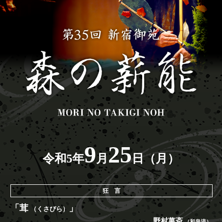
9
25
令和5年
月
日（月）
狂 言
「茸
」
（くさびら）
野村萬斎
（和泉流）