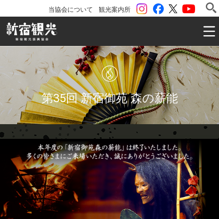
instagram
Facebook
ツイッター
YouTu
当協会について
観光案内所
一般社団法人 新宿観光振興協会 Shinjuku Convention & V
第35回 新宿御苑 森の薪能