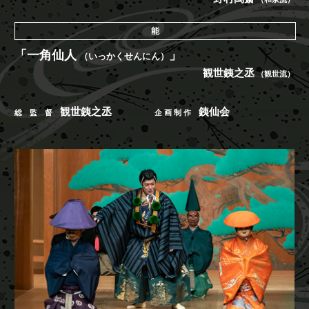
能
「一角仙人
」
（いっかくせんにん）
観世銕之丞
（観世流）
観世銕之丞
銕仙会
総 監 督
企 画 制 作