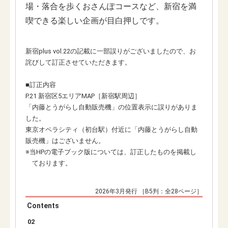
場・落合を歩くおさんぽコースなど、新宿を満
喫できる楽しい企画が目白押しです。
新宿plus vol.22の記載に一部誤りがございましたので、お
詫びして訂正させていただきます。
■訂正内容
P.21 新宿区5エリアMAP［新宿駅周辺］
「内藤とうがらし自動販売機」の位置表示に誤りがありま
した。
東京オペラシティ（初台駅）付近に「内藤とうがらし自動
販売機」はございません。
※当HPの電子ブック版については、訂正したものを掲載し
ております。
2026年3月発行 ［B5判：全28ページ］
Contents
02