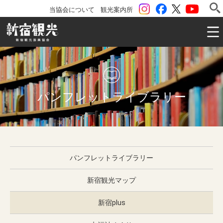
instagram
Facebook
ツイッター
YouTu
当協会について
観光案内所
一般社団法人 新宿観光振興協会 Shinjuku Convention & V
パンフレットライブラリー
パンフレットライブラリー
新宿観光マップ
新宿plus