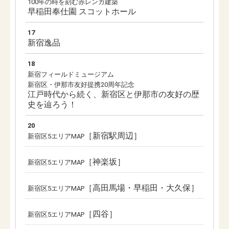
100年の時を刻む赤レンガ建築
早稲田奉仕園 スコットホール
17
新宿逸品
18
新宿フィールドミュージアム
新宿区・伊那市友好提携20周年記念
江戸時代から続く、新宿区と伊那市の友好の歴
史を辿ろう！
20
［新宿駅周辺］
新宿区5エリアMAP
［神楽坂］
新宿区5エリアMAP
［高田馬場・早稲田・大久保］
新宿区5エリアMAP
［四谷］
新宿区5エリアMAP